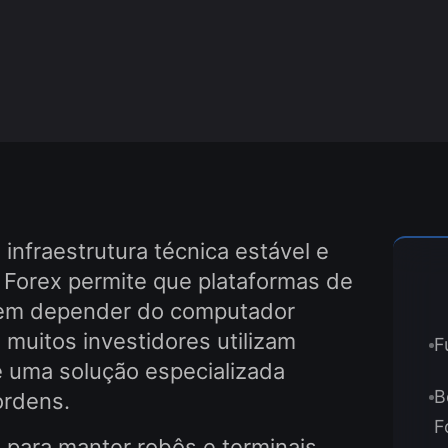
nfraestrutura técnica estável e
 Forex permite que plataformas de
 sem depender do computador
 muitos investidores utilizam
F
e uma solução especializada
B
ordens.
F
 para manter robôs e terminais