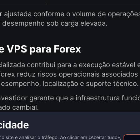
 ajustada conforme o volume de operações
 desempenho sob carga elevada.
e VPS para Forex
ializada contribui para a execução estável 
rex reduz riscos operacionais associados a
desempenho, localização e suporte técnico.
vestidor garante que a infraestrutura func
ado cambial.
cidade
 site e analisar o tráfego. Ao clicar em «Aceitar tudo»,
os
Contatos