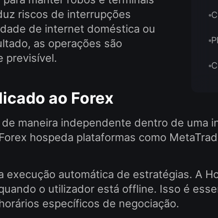
duz riscos de interrupções
C
lidade de internet doméstica ou
P
ultado, as operações são
 previsível.
C
icado ao Forex
 de maneira independente dentro de uma inf
ers Forex hospeda plataformas como MetaT
 na execução automática de estratégias. A
uando o utilizador está offline. Isso é ess
orários específicos de negociação.