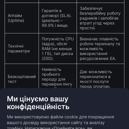
Забезпечує
Гарантія в
безперебійну роботу
Аптайм
договорі (SLA).
радників і запобігає
(Uptime)
Ідеально –
втраті угод через
99.9% і вище.
простої.
Потужність CPU
Визначає плавність
(ядра), обсяг
роботи терміналу та
Технічні
RAM (не менше
можливість
параметри
1 ГБ), тип диска
використання
(SSD).
ресурсоємних EA.
Наявність
Дає можливість
пробного
Безкоштовний
переконатися в
періоду для
тест
якості послуги
перевірки пінгу
перед оплатою.
та стабільності.
Ми цінуємо вашу
конфіденційність
Ми використовуємо файли cookie для покращення
вашого досвіду використання сайту та аналізу
Про нас
Переваги
Продукти
Контакти
трафіку. Натискаючи «Прийняти все», ви