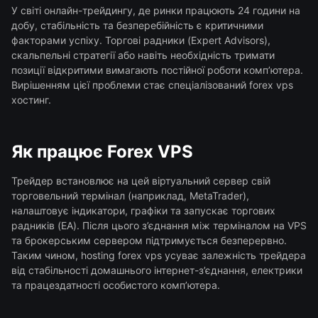
У світі онлайн-трейдингу, де ринки працюють 24 години на
добу, стабільність та безперебійність є критичними
факторами успіху. Торгові радники (Expert Advisors),
скальпельні стратегії або навіть необхідність тримати
позиції відкритими вимагають постійної роботи комп’ютера.
Вирішенням цієї проблеми стає спеціалізований forex vps
хостинг.
Як працює Forex VPS
Трейдер встановлює на цей віртуальний сервер свій
торговельний термінал (наприклад, MetaTrader),
налаштовує індикатори, графіки та запускає торгових
радників (EA). Після цього з’єднання між терміналом на VPS
та брокерським сервером підтримується безперервно.
Таким чином, hosting forex vps усуває залежність трейдера
від стабільності домашнього інтернет-з’єднання, електрики
та працездатності особистого комп’ютера.