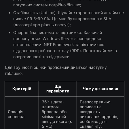
потужних систем потрібно більше;
Стабільність (Uptime). Шукайте гарантований аптайм не
нижче 99.5-99.9%. Це має бути прописано в SLA
(договорі про рівень послуг);
Операційна система та підтримка. Зазвичай
пропонуються Windows Server з попередньо
встановленим .NET Framework та підтримкою
віддаленого робочого столу (RDP). Переконайтеся в
оперативності техпідтримки.
Для зручності оцінки пропозицій дивіться наступну
таблицю:
Що
Критерій
Чому це важливо
перевірити
Збіг з дата-
Безпосередньо
центром
впливає на
Локація
брокера або
швидкість
сервера
мінімальний
виконання ордерів,
пінг до нього (≤
особливо для
5 мс).
скальпінгу.