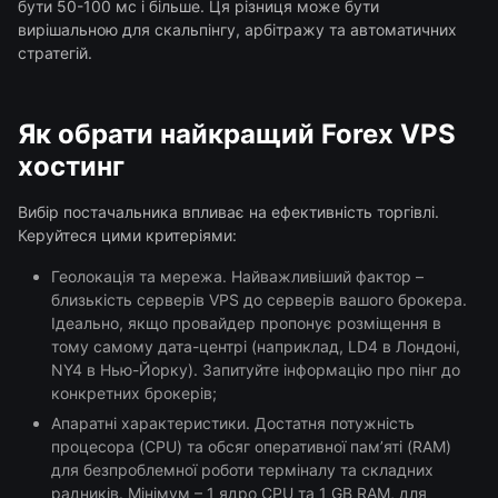
бути 50-100 мс і більше. Ця різниця може бути
вирішальною для скальпінгу, арбітражу та автоматичних
стратегій.
Як обрати найкращий Forex VPS
хостинг
Вибір постачальника впливає на ефективність торгівлі.
Керуйтеся цими критеріями:
Геолокація та мережа. Найважливіший фактор –
близькість серверів VPS до серверів вашого брокера.
Ідеально, якщо провайдер пропонує розміщення в
тому самому дата-центрі (наприклад, LD4 в Лондоні,
NY4 в Нью-Йорку). Запитуйте інформацію про пінг до
конкретних брокерів;
Апаратні характеристики. Достатня потужність
процесора (CPU) та обсяг оперативної пам’яті (RAM)
для безпроблемної роботи терміналу та складних
радників. Мінімум – 1 ядро CPU та 1 GB RAM, для