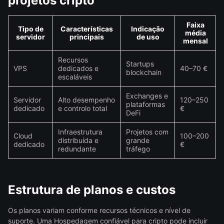
projetos cripto
Faixa
Tipo de
Características
Indicação
média
servidor
principais
de uso
mensal
Recursos
Startups
VPS
dedicados e
40–70 €
blockchain
escaláveis
Exchanges e
Servidor
Alto desempenho
120–250
plataformas
dedicado
e controlo total
€
DeFi
Infraestrutura
Projetos com
Cloud
100–200
distribuída e
grande
dedicado
€
redundante
tráfego
Estrutura de planos e custos
Os planos variam conforme recursos técnicos e nível de
suporte. Uma Hospedagem confiável para cripto pode incluir