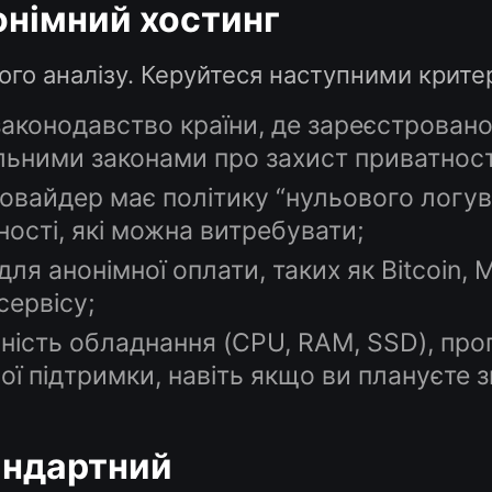
онімний хостинг
ого аналізу. Керуйтеся наступними крите
законодавство країни, де зареєстровано
ильними законами про захист приватност
овайдер має політику “нульового логува
ності, які можна витребувати;
ля анонімної оплати, таких як Bitcoin, 
ервісу;
ність обладнання (CPU, RAM, SSD), проп
ої підтримки, навіть якщо ви плануєте з
андартний