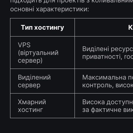
підходить для проектів з коливальни
основні характеристики:
Тип хостингу
К
VPS
Виділені ресурс
(віртуальний
приватності, ro
сервер)
Виділений
Максимальна по
сервер
контроль, висок
Хмарний
Висока доступн
хостинг
за фактичне ви