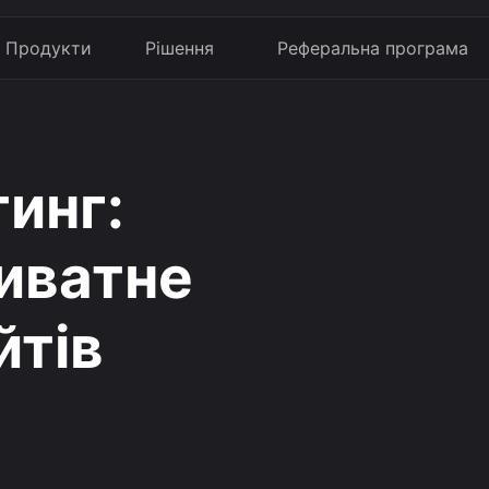
Продукти
Рішення
Реферальна програма
инг:
риватне
йтів