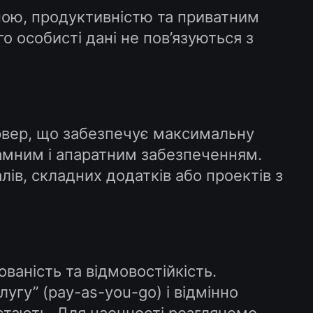
ною, продуктивністю та приватним
о особисті дані не пов’язуються з
ервер, що забезпечує максимальну
рамним і апаратним забезпеченням.
ів, складних додатків або проектів з
ваність та відмовостійкість.
угу” (pay-as-you-go) і відмінно