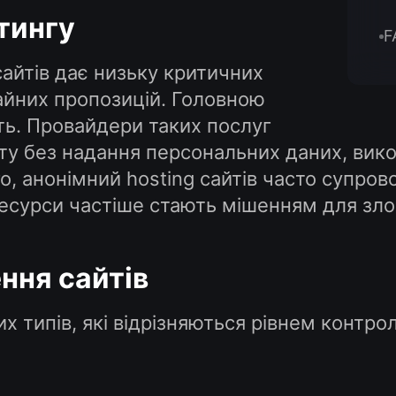
тингу
F
сайтів дає низьку критичних
чайних пропозицій. Головною
ть. Провайдери таких послуг
ту без надання персональних даних, вик
ого, анонімний hosting сайтів часто суп
 ресурси частіше стають мішенням для зл
ння сайтів
х типів, які відрізняються рівнем контро