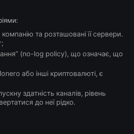
ріями:
 компанію та розташовані її сервери.
;
ння” (no-log policy), що означає, що
Monero або інші криптовалюті, є
ускну здатність каналів, рівень
вертатися до неї рідко.