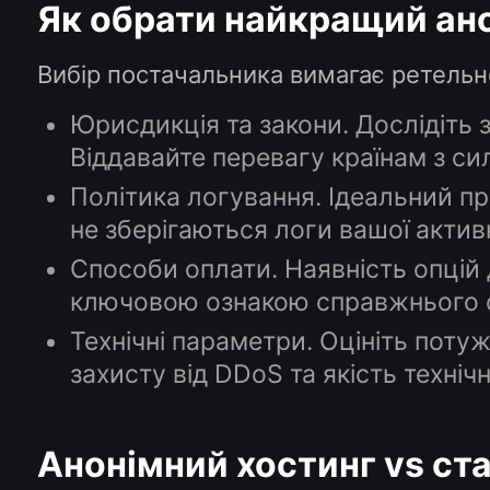
Як обрати найкращий ан
Вибір постачальника вимагає ретельн
Юрисдикція та закони. Дослідіть 
Віддавайте перевагу країнам з с
Політика логування. Ідеальний пр
не зберігаються логи вашої актив
Способи оплати. Наявність опцій д
ключовою ознакою справжнього с
Технічні параметри. Оцініть потуж
захисту від DDoS та якість технічн
Анонімний хостинг vs ст