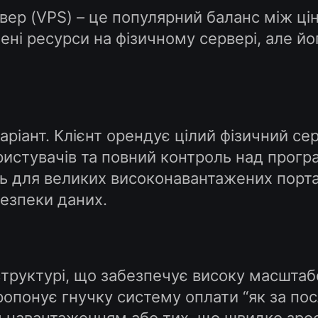
вер (VPS) – це популярний баланс між ці
ні ресурси на фізичному сервері, але йог
аріант. Клієнт орендує цілий фізичний с
ористувачів та повний контроль над прог
ь для великих високонавантажених портал
езпеки даних.
труктурі, що забезпечує високу масштабо
опонує гнучку систему оплати “як за посл