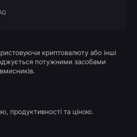
AQ
ористовуючи криптовалюту або інші
роводжується потужними засобами
овмисників.
лю, продуктивності та ціною.