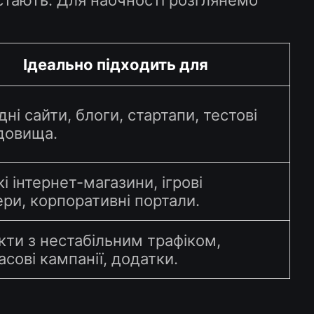
стають. Для наочності розглянемо
Ідеально підходить для
ні сайти, блоги, стартапи, тестові
довища.
і інтернет-магазини, ігрові
ри, корпоративні портали.
кти з нестабільним трафіком,
сові кампанії, додатки.