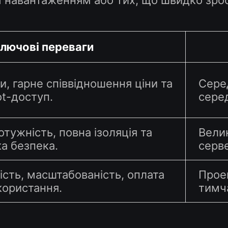
м навантаженням або тих, що швидко зро
лючові переваги
и, гарне співвідношення ціни та
Серед
ot-доступ.
сере
тужність, повна ізоляція та
Велик
а безпека.
серве
ість, масштабованість, оплата
Прое
користання.
тимча