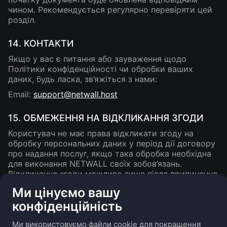
чином. Рекомендується регулярно перевіряти цей
розділ.
14. КОНТАКТИ
Якщо у вас є питання або зауваження щодо
Політики конфіденційності чи обробки ваших
даних, будь ласка, зв’яжіться з нами:
Email:
support@netwall.host
15. ОБМЕЖЕННЯ НА ВІДКЛИКАННЯ ЗГОДИ
Користувач не має права відкликати згоду на
обробку персональних даних у період дії договору
про надання послуг, якщо така обробка необхідна
для виконання NETWALL своїх зобов’язань.
Відкликання згоди можливе лише після припинення
всіх договірних відносин та повного розрахунку з
Ми цінуємо вашу
NETWALL.
конфіденційність
Ми використовуємо файли cookie для покращення