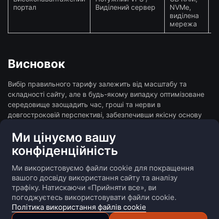
$
портал
Виділений сервер
NVMe,
виділена
мережа
Висновок
Вибір правильного тарифу залежить від масштабу та
складності сайту, але в будь-якому випадку оптимізоване
середовище заощадить час, гроші та нерви в
довгостроковій перспективі, забезпечивши якісну основу
для присутності в інтернеті.
Ми цінуємо вашу
конфіденційність
Ми використовуємо файли cookie для покращення
вашого досвіду використання сайту та аналізу
Про нас
Переваги
Продукти
Контакти
трафіку. Натискаючи «Прийняти все», ви
Всі права захищені
погоджуєтесь використовувати файли cookie.
Політика використання файлів cookie
Налаштування cookie
Умови використання