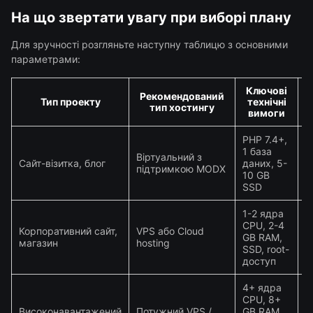
На що звертати увагу при виборі плану
Для зручності розгляньте наступну таблицю з основними
параметрами:
Ключові
Рекомендований
Тип проекту
технічні
тип хостингу
вимоги
PHP 7.4+,
1 база
Віртуальний з
Сайт-візитка, блог
даних, 5-
$
підтримкою MODX
10 GB
SSD
1-2 ядра
CPU, 2-4
Корпоративний сайт,
VPS або Cloud
GB RAM,
$
магазин
hosting
SSD, root-
доступ
4+ ядра
CPU, 8+
Високонавантажений
Потужний VPS /
GB RAM,